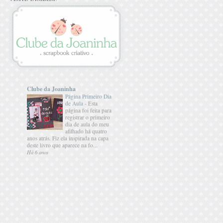
Clube da Joaninha
Página Primeiro Dia
de Aula
-
Esta
página foi feita para
registrar o primeiro
dia de aula do meu
afilhado há quatro
anos atrás. Fiz ela inspirada na capa
deste livro que aparece na fo...
Há 6 anos