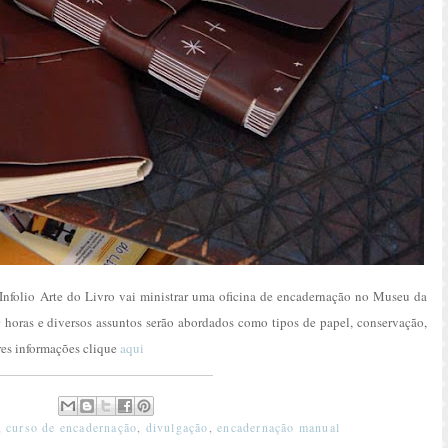
Infolio Arte do Livro vai ministrar uma oficina de encadernação no Museu da
0 horas e diversos assuntos serão abordados como tipos de papel, conservação,
ores informações clique
aqui
,
curso de encadernação
,
divulgação
,
encadernação manual