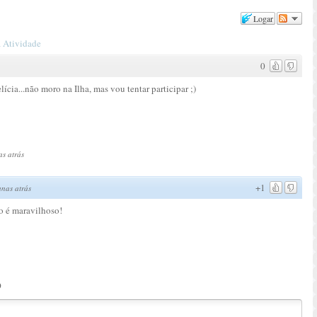
Logar
 Atividade
0
cia...não moro na Ilha, mas vou tentar participar ;)
s atrás
+1
nas atrás
o é maravilhoso!
o