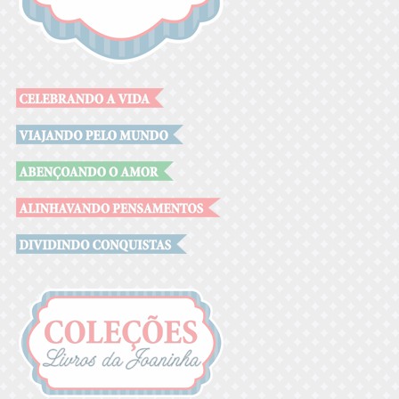
.
.
.
.
.