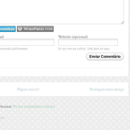
il
Website (opcional)
mostrado publicamente.
Se você tem um website, linke para ele aqui.
Enviar Comentário
Página inicial
Postagem mais antiga
Assinar:
Postar comentários (Atom)