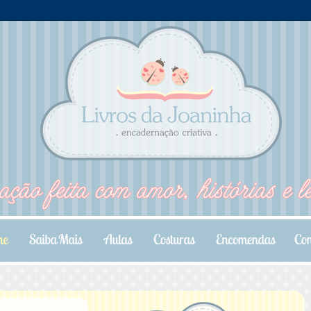
.
.
.
.