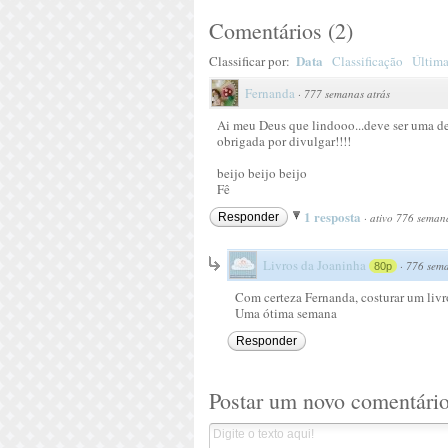
Comentários
(
2
)
Data
Classificar por:
Classificação
Última
Fernanda
·
777 semanas atrás
Ai meu Deus que lindooo...deve ser uma delí
obrigada por divulgar!!!!
beijo beijo beijo
Fê
1 resposta
Responder
·
ativo 776 semana
Livros da Joaninha
·
776 sema
80p
Com certeza Fernanda, costurar um livr
Uma ótima semana
Responder
Postar um novo comentári