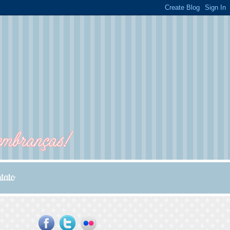
...
...