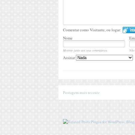
Comentar como Visitante, ou logar:
Nome
Ema
Mostrar junto aos seus comentários.
Não 
Assinar
Postagem mais recente