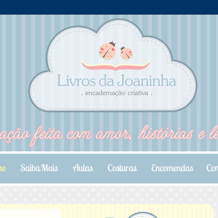
.
.
.
.