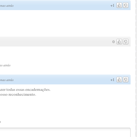
+1
nas atrás
0
s atrás
+1
nas atrás
zer todas essas encadernações.
nosso reconhecimento.
o