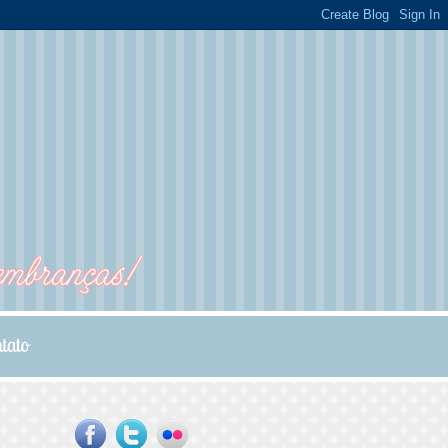
...
...