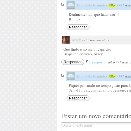
Livros da Joaninha
·
771 sema
80p
Realmente, tem que fazer uau!!!
Bjnhos
Responder
Aracy
·
771 semanas atrás
Que lindo e no maior capricho.
Beijos no coração, Aracy
1 resposta
Responder
·
ativo 771 semana
Livros da Joaninha
·
771 sema
80p
Fiquei pensando no tempo gasto para fa
Sem dúvidas, um trabalho que merece 
Responder
Postar um novo comentári