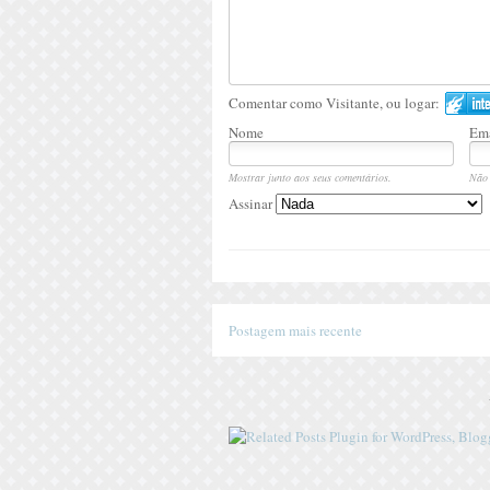
Comentar como Visitante, ou logar:
Nome
Ema
Mostrar junto aos seus comentários.
Não 
Assinar
Postagem mais recente