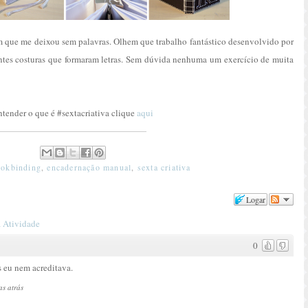
 que me deixou sem palavras. Olhem que trabalho fantástico desenvolvido por
entes costuras que formaram letras. Sem dúvida nenhuma um exercício de muita
ntender o que é #sextacriativa clique
aqui
ookbinding
,
encadernação manual
,
sexta criativa
Logar
 Atividade
0
s eu nem acreditava.
s atrás