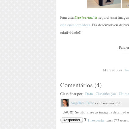
Para esta
#sextacriativa
separei uma imagem
esta encadernadora
. Ela desenvolveu difer
criatividade!!
Para e
Marcadores:
b
Comentários
(
4
)
Data
Classificar por:
Classificação
Última
Angélica Cirne
·
771 semanas atrás
UAU!!!! Se não visse as imagens detalhada
1 resposta
Responder
·
ativo 771 semana