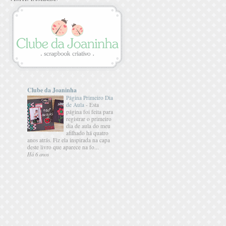
Clube da Joaninha
Página Primeiro Dia
de Aula
-
Esta
página foi feita para
registrar o primeiro
dia de aula do meu
afilhado há quatro
anos atrás. Fiz ela inspirada na capa
deste livro que aparece na fo...
Há 6 anos