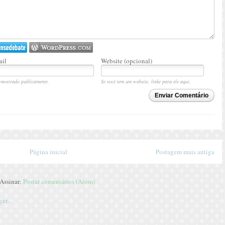
il
Website (opcional)
mostrado publicamente.
Se você tem um website, linke para ele aqui.
Enviar Comentário
Página inicial
Postagem mais antiga
Assinar:
Postar comentários (Atom)