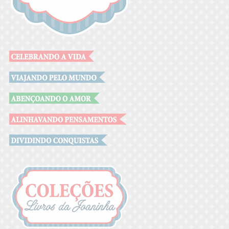
.
.
.
.
.