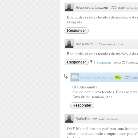
Alessandra Gazzoni
·
725 semanas atrás
Boa tarde, vi estes tecidos do mickey e da
Obrigada!
Responder
Alessandra
·
725 semanas atrás
Boa tarde, vi estes tecidos do mickey e da
1 resposta
Responder
·
ativo 725 semana
Livros da Joaninha
·
725 sema
80p
Olá Alessandra,
não comercializo tecidos. Eles são para
Uma ótima semana, Ana
Responder
Rafaella
·
705 semanas atrás
Olá!! Meus filhos me pediram uma festa de
saberia me dizer onde comprou esse preto?