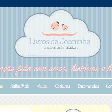
.
.
.
.