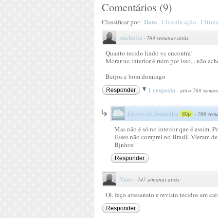
Comentários
(
9
)
Data
Classificar por:
Classificação
Última
michella
·
769 semanas atrás
Quanto tecido lindo vc encontra!
Morar no interior é ruim por isso,...não ac
Beijos e bom domingo
1 resposta
Responder
·
ativo 768 semana
Livros da Joaninha
·
768 sema
80p
Mas não é só no interior que é assim. P
Esses não comprei no Brasil. Vieram de 
Bjnhos
Responder
Nane
·
747 semanas atrás
Oi, faço artesanato e revisto tecidos em c
Responder