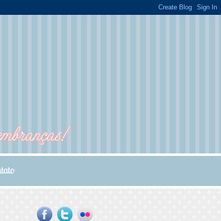
...
...