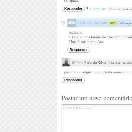
Obrigada
1 resposta
Responder
·
ativo 705 semana
Livros da Joaninha
·
705 sema
80p
Rafaella
Esses tecidos foram trazidos por uma 
Uma ótima tarde, Ana
Responder
Márcia Rosa da Silva
·
538 semanas atr
gostaria de adquirir tecidos da minie e d
Responder
Postar um novo comentári