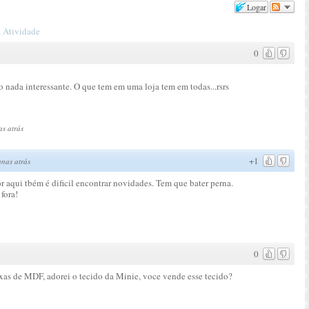
Logar
 Atividade
0
ho nada interessante. O que tem em uma loja tem em todas...rsrs
s atrás
+1
nas atrás
or aqui tbém é dificil encontrar novidades. Tem que bater perna.
fora!
0
aixas de MDF, adorei o tecido da Minie, voce vende esse tecido?