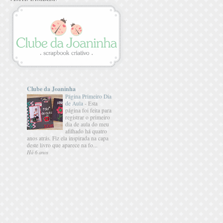
Clube da Joaninha
Página Primeiro Dia
de Aula
-
Esta
página foi feita para
registrar o primeiro
dia de aula do meu
afilhado há quatro
anos atrás. Fiz ela inspirada na capa
deste livro que aparece na fo...
Há 6 anos