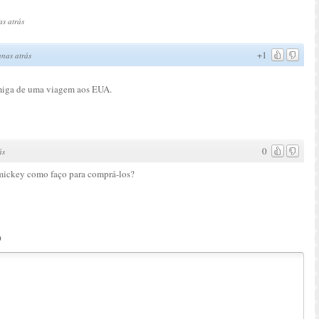
s atrás
+1
nas atrás
amiga de uma viagem aos EUA.
0
ás
o mickey como faço para comprá-los?
o