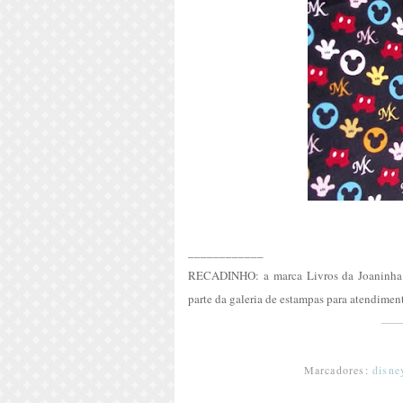
____________
RECADINHO: a marca Livros da Joaninha co
parte da galeria de estampas para atendiment
Marcadores:
disne