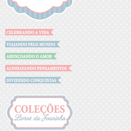
.
.
.
.
.