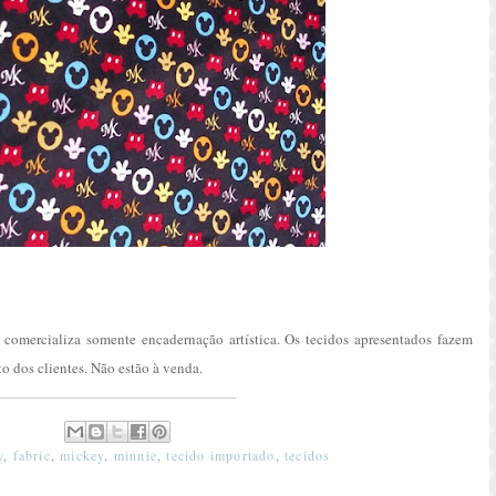
mercializa somente encadernação artística. Os tecidos apresentados fazem
o dos clientes. Não estão à venda.
y
,
fabric
,
mickey
,
minnie
,
tecido importado
,
tecidos