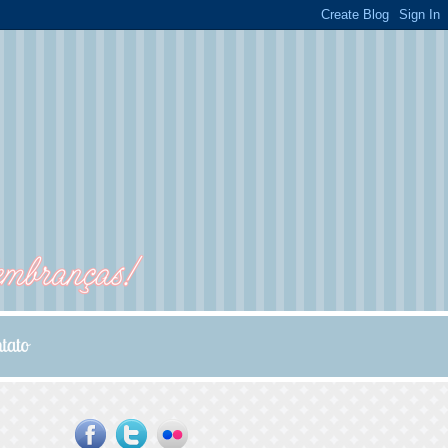
...
...