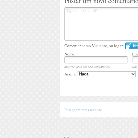
Postar um novo comentári
Comentar como Visitante, ou logar:
Nome
Ema
Mostrar junto aos seus comentários.
Não 
Assinar
Postagem mais recente