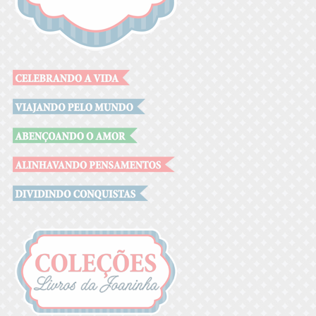
.
.
.
.
.