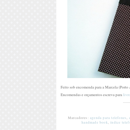
Feito sob encomenda para a Marcela (Porto
Encomendas e orçamentos escreva para
liv
Marcadores:
agenda para telefones
,
handmade book
,
índice tele