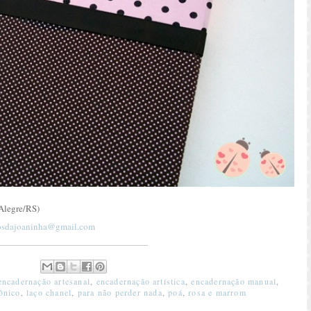
 Alegre/RS)
rosdajoaninha@gmail.com
encadernação artesanal
,
encadernação artística
,
encadernação manual
,
fônico
,
laço chanel
,
para não perder nada
,
poá
,
rosa e marrom