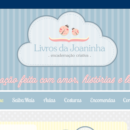
.
.
.
.