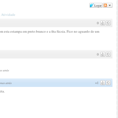
Logar
 Atividade
0
com esta estampa em preto-branco e a fita fúcsia. Fico no aguardo de um
0
s atrás
+1
nas atrás
ita.