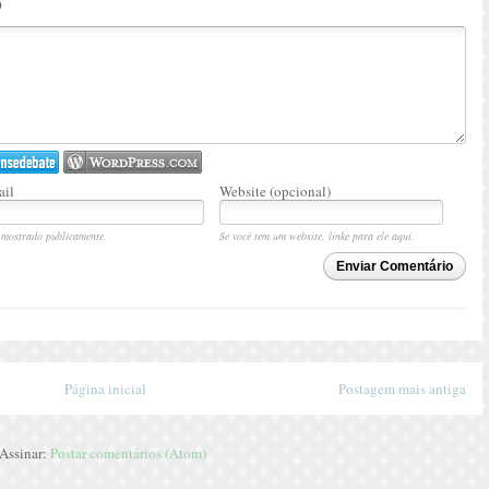
o
il
Website (opcional)
mostrado publicamente.
Se você tem um website, linke para ele aqui.
Enviar Comentário
Página inicial
Postagem mais antiga
Assinar:
Postar comentários (Atom)