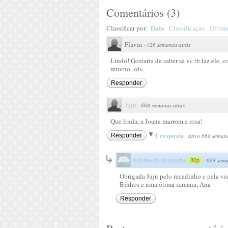
Comentários
(
3
)
Data
Classificar por:
Classificação
Última
Flavia
·
726 semanas atrás
Lindo! Gostaria de saber se vc tb faz ele, 
retorno. sds.
Responder
Juju
·
668 semanas atrás
Que linda, a Joana marrom e rosa!
1 resposta
Responder
·
ativo 668 semana
Livros da Joaninha
·
668 sema
80p
Obrigada Juju pelo recadinho e pela vis
Bjnhos e uma ótima semana, Ana
Responder