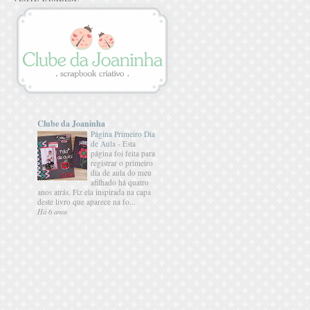
Clube da Joaninha
Página Primeiro Dia
de Aula
-
Esta
página foi feita para
registrar o primeiro
dia de aula do meu
afilhado há quatro
anos atrás. Fiz ela inspirada na capa
deste livro que aparece na fo...
Há 6 anos