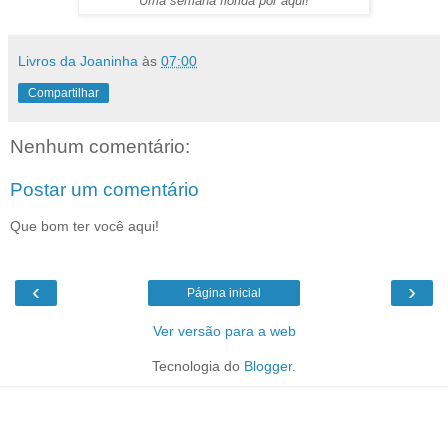
Uma semana florida por aqui!
Livros da Joaninha
às
07:00
Compartilhar
Nenhum comentário:
Postar um comentário
Que bom ter você aqui!
‹
›
Página inicial
Ver versão para a web
Tecnologia do
Blogger
.