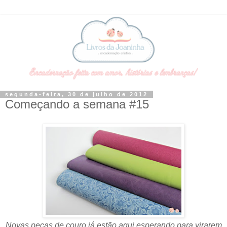
segunda-feira, 30 de julho de 2012
Começando a semana #15
Novas peças de couro já estão aqui esperando para virarem