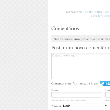
Marcadores:
bookbinding
,
cos
encadernaçã
Comentários
Não há comentários postados até o mome
Postar um novo comentári
Comentar como Visitante, ou logar:
Nome
Ema
Mostrar junto aos seus comentários.
Não 
Assinar