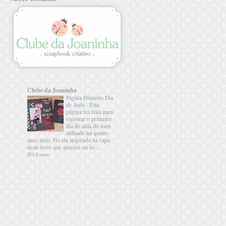
Clube da Joaninha
Página Primeiro Dia
de Aula
-
Esta
página foi feita para
registrar o primeiro
dia de aula do meu
afilhado há quatro
anos atrás. Fiz ela inspirada na capa
deste livro que aparece na fo...
Há 6 anos