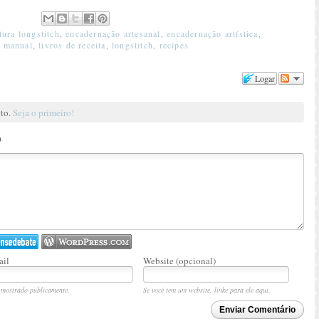
tura longstitch
,
encadernação artesanal
,
encadernação artística
,
o manual
,
livros de receita
,
longstitch
,
recipes
Logar
nto.
Seja o primeiro!
o
il
Website (opcional)
mostrado publicamente.
Se você tem um website, linke para ele aqui.
Enviar Comentário