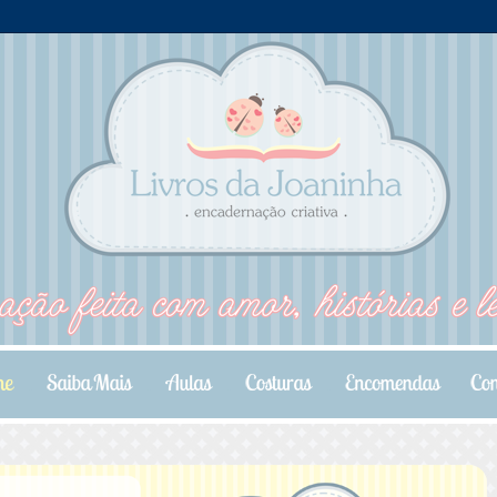
.
.
.
.