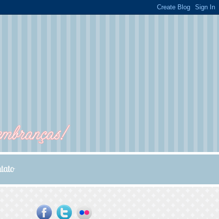
...
...