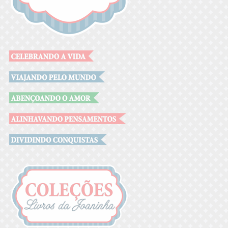
.
.
.
.
.