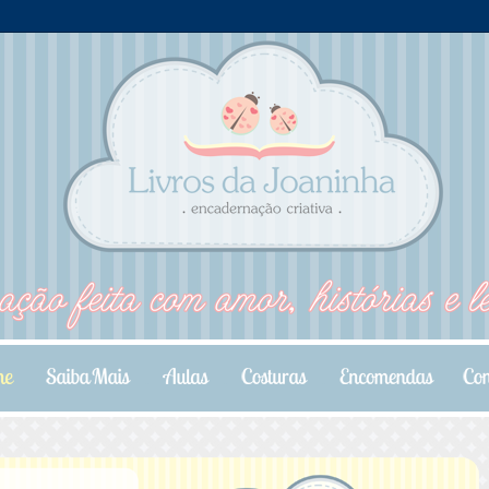
.
.
.
.