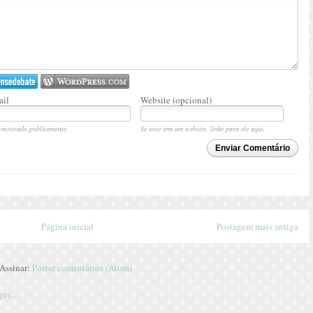
il
Website (opcional)
mostrado publicamente.
Se você tem um website, linke para ele aqui.
Enviar Comentário
Página inicial
Postagem mais antiga
Assinar:
Postar comentários (Atom)