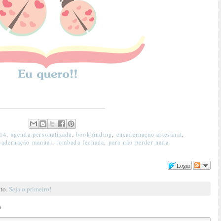
14
,
agenda personalizada
,
bookbinding
,
encadernação artesanal
,
cadernação manual
,
lombada fechada
,
para não perder nada
Logar
nto.
Seja o primeiro!
o