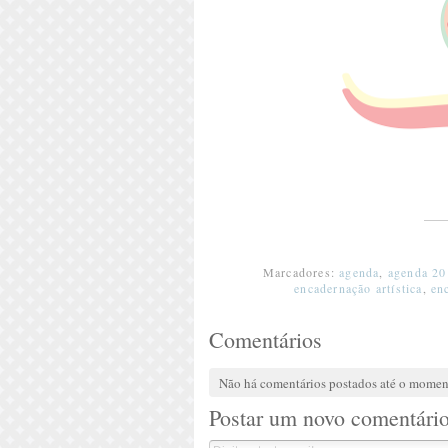
Marcadores:
agenda
,
agenda 20
encadernação artística
,
en
Comentários
Não há comentários postados até o mome
Postar um novo comentári