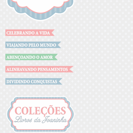
.
.
.
.
.