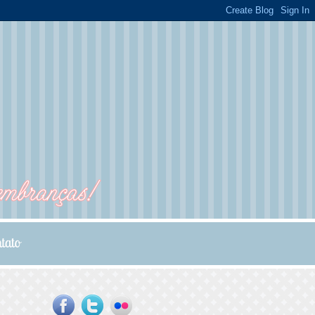
...
...