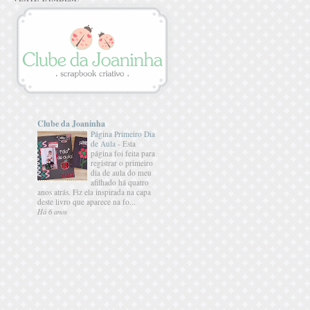
Clube da Joaninha
Página Primeiro Dia
de Aula
-
Esta
página foi feita para
registrar o primeiro
dia de aula do meu
afilhado há quatro
anos atrás. Fiz ela inspirada na capa
deste livro que aparece na fo...
Há 6 anos