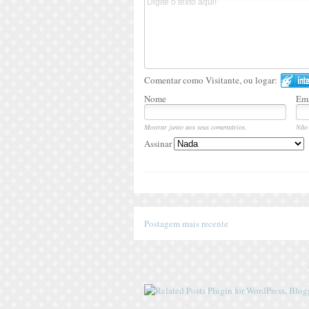
Comentar como Visitante, ou logar:
Nome
Ema
Mostrar junto aos seus comentários.
Não 
Assinar
Postagem mais recente