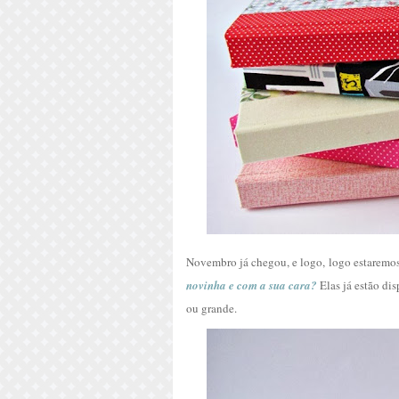
Novembro já chegou, e logo, logo estaremo
novinha e com a sua cara?
Elas já estão d
ou grande.