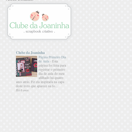
Clube da Joaninha
Página Primeiro Dia
de Aula
-
Esta
página foi feita para
registrar o primeiro
dia de aula do meu
afilhado há quatro
anos atrás. Fiz ela inspirada na capa
deste livro que aparece na fo...
Há 6 anos