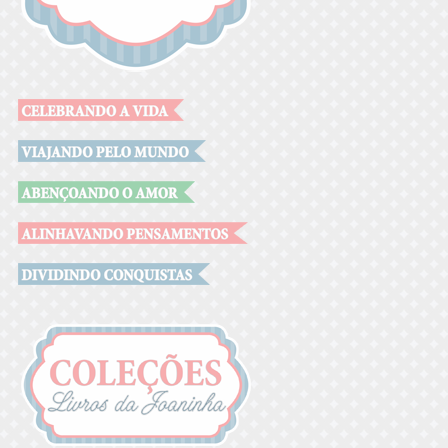
.
.
.
.
.