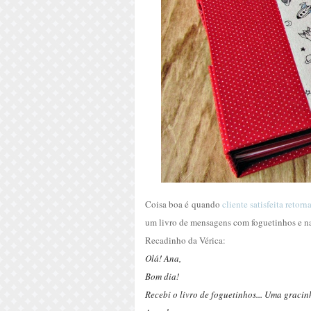
Coisa boa é quando
cliente satisfeita retorn
um livro de mensagens com foguetinhos e n
Recadinho da Vérica:
Olá! Ana,
Bom dia!
Recebi o livro de foguetinhos... Uma graci