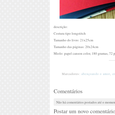
descrição:
Costura tipo longstitch
Tamanho do livro: 21x25cm
Tamanho das páginas: 20x24cm
Miolo: papel canson color, 180 gramas, 72 
Marcadores:
abençoando o amor
,
e
Comentários
Não há comentários postados até o mome
Postar um novo comentári