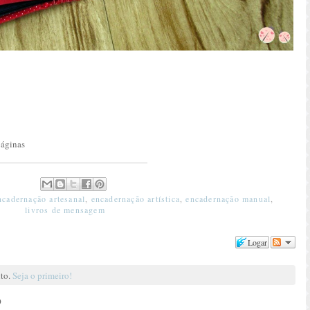
páginas
ncadernação artesanal
,
encadernação artística
,
encadernação manual
,
livros de mensagem
Logar
nto.
Seja o primeiro!
o