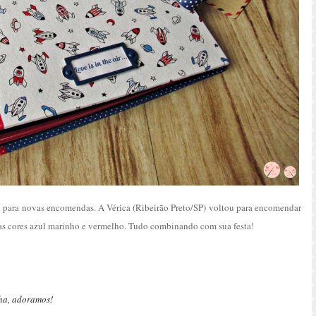
a
para novas encomendas. A Vérica (Ribeirão Preto/SP) voltou para encomendar
as cores azul marinho e vermelho. Tudo combinando com sua festa!
nha, adoramos!