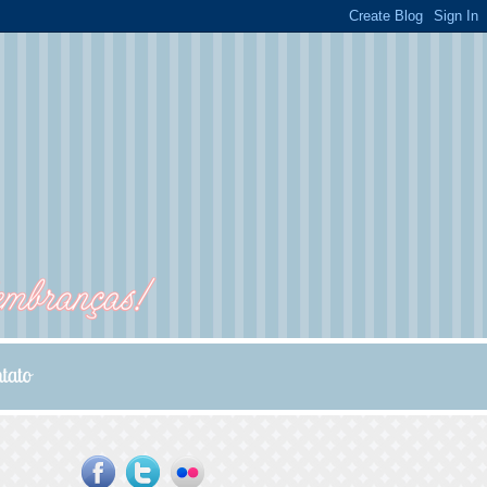
...
...