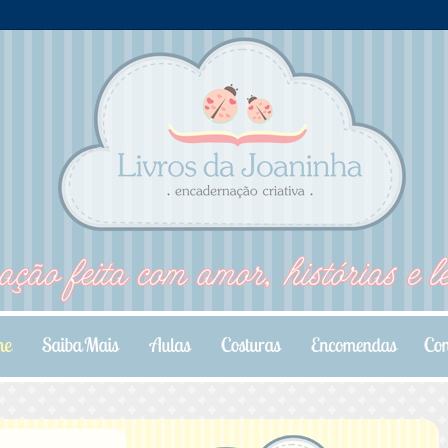
.
.
.
.