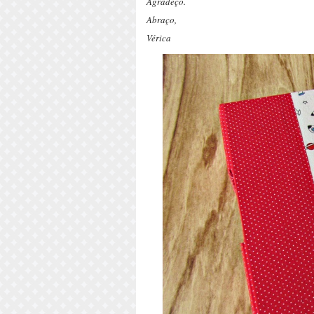
Agradeço.
Abraço,
Vérica